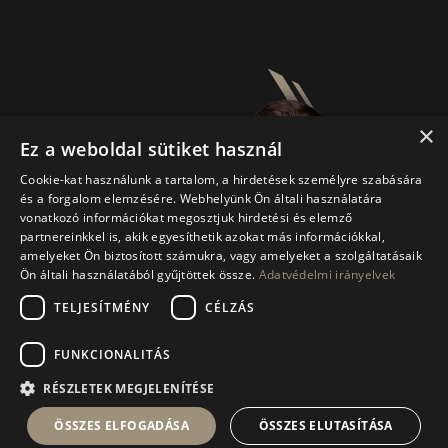
×
Ez a weboldal sütiket használ
Cookie-kat használunk a tartalom, a hirdetések személyre szabására
és a forgalom elemzésére. Webhelyünk Ön általi használatára
vonatkozó információkat megosztjuk hirdetési és elemző
partnereinkkel is, akik egyesíthetik azokat más információkkal,
amelyeket Ön biztosított számukra, vagy amelyeket a szolgáltatásaik
Ön általi használatából gyűjtöttek össze.
Adatvédelmi irányelvek
TELJESÍTMÉNY
CÉLZÁS
FUNKCIONALITÁS
© Faragó László Fotóstúdió 2017-2025 | Design:
RÉSZLETEK MEGJELENÍTÉSE
Kecskeméti Vivien –
vivienkecskemeti.hu
|
ÖSSZES ELFOGADÁSA
ÖSSZES ELUTASÍTÁSA
Szövegezés: Kovács Péter –
szovegesprofit.hu