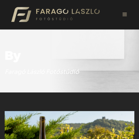
By
Faragó László Fotóstúdió