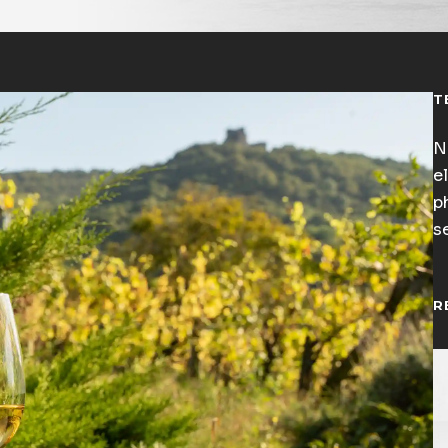
T
Nu
el
p
s
R