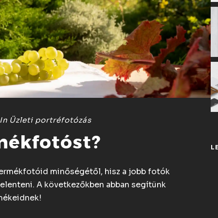
In
Üzleti portréfotózás
mékfotóst?
L
rmékfotóid minőségétől, hisz a jobb fotók
jelenteni. A következőkben abban segítünk
rmékeidnek!