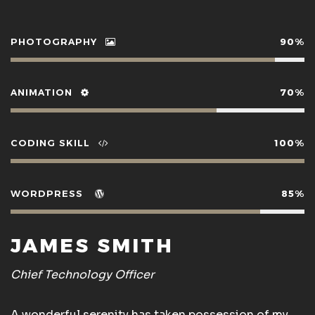
PHOTOGRAPHY
90%
ANIMATION
70%
CODING SKILL
100%
WORDPRESS
85%
JAMES SMITH
Chief Technology Officer
A wonderful serenity has taken possession of my